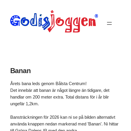
Hoppa
till
innehåll
Banan
Årets bana leds genom Bålsta Centrum!
Det innebär att banan är något längre än tidigare, det
handlar om 200 meter extra. Total distans för i år blir
ungefär 1,2km.
Bansträckningen för 2026 kan ni se på bilden alternativt
använda knappen nedan markerad med ’Banan’. Ni hittar
till Gröna Dalens IP med den andra.